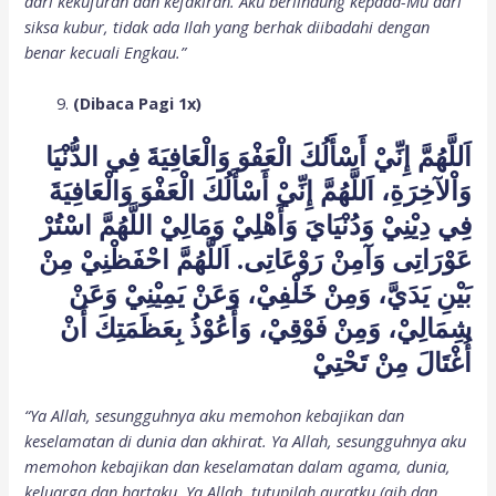
dari kekufuran dan kefakiran. Aku berlindung kepada-Mu dari
siksa kubur, tidak ada Ilah yang berhak diibadahi dengan
benar kecuali Engkau.”
(Dibaca Pagi 1x)
اَللَّهُمَّ إِنِّيْ أَسْأَلُكَ الْعَفْوَ وَالْعَافِيَةَ فِي الدُّنْيَا
وَاْلآخِرَةِ، اَللَّهُمَّ إِنِّيْ أَسْأَلُكَ الْعَفْوَ وَالْعَافِيَةَ
فِي دِيْنِيْ وَدُنْيَايَ وَأَهْلِيْ وَمَالِيْ اللَّهُمَّ اسْتُرْ
عَوْرَاتِى وَآمِنْ رَوْعَاتِى. اَللَّهُمَّ احْفَظْنِيْ مِنْ
بَيْنِ يَدَيَّ، وَمِنْ خَلْفِيْ، وَعَنْ يَمِيْنِيْ وَعَنْ
شِمَالِيْ، وَمِنْ فَوْقِيْ، وَأَعُوْذُ بِعَظَمَتِكَ أَنْ
أُغْتَالَ مِنْ تَحْتِيْ
“Ya Allah, sesungguhnya aku memohon kebajikan dan
keselamatan di dunia dan akhirat. Ya Allah, sesungguhnya aku
memohon kebajikan dan keselamatan dalam agama, dunia,
keluarga dan hartaku. Ya Allah, tutupilah auratku (aib dan