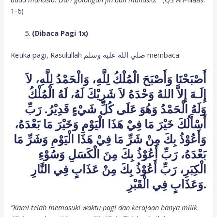
1-6)
(Dibaca Pagi 1x)
Ketika pagi, Rasulullah صلي الله عليه وسلم membaca:
أَصْبَحْنَا وَأَصْبَحَ الْمُلْكُ لِلَّهِ، وَالْحَمْدُ لِلَّهِ، لاَ
إِلَـهَ إِلاَّ اللهُ وَحْدَهُ لاَ شَرِيْكَ لَهُ، لَهُ الْمُلْكُ
وَلَهُ الْحَمْدُ وَهُوَ عَلَى كُلِّ شَيْءٍ قَدِيْرُ. رَبِّ
أَسْأَلُكَ خَيْرَ مَا فِيْ هَذَا الْيَوْمِ وَخَيْرَ مَا بَعْدَهُ،
وَأَعُوْذُ بِكَ مِنْ شَرِّ مَا فِيْ هَذَا الْيَوْمِ وَشَرِّ مَا
بَعْدَهُ، رَبِّ أَعُوْذُ بِكَ مِنَ الْكَسَلِ وَسُوْءِ
الْكِبَرِ، رَبِّ أَعُوْذُ بِكَ مِنْ عَذَابٍ فِي النَّارِ
وَعَذَابٍ فِي الْقَبْرِ.
”Kami telah memasuki waktu pagi dan kerajaan hanya milik