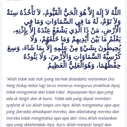
اللَّهُ لاَ إِلَهَ إِلاَّ هُوَ الْحَيُّ الْقَيُّومُ، لاَ تَأْخُذُهُ سِنَةٌ
وَلاَ نَوْمٌ، لَهُ مَا فِي السَّمَاوَاتِ وَمَا فِي
الْأَرْضِ، مَنْ ذَا الَّذِي يَشْفَعُ عِنْدَهُ إِلاَّ بِإِذْنِهِ،
يَعْلَمُ مَا بَيْنَ أَيْدِيهِمْ وَمَا خَلْفَهُمْ، وَلَا
يُحِيطُونَ بِشَيْءٍ مِنْ عِلْمِهِ إِلاَّ بِمَا شَاءَ، وَسِعَ
كُرْسِيُّهُ السَّمَاوَاتِ وَالْأَرْضَ، وَلَا يَئُودُهُ
حِفْظُهُمَا، وَهُوَالْعَلِيُّ الْعَظِيمُ
“Allah tidak ada Ilah (yang berhak diibadahi) melainkan Dia
Yang Hidup Kekal lagi terus menerus mengurus (makhluk-Nya);
tidak mengantuk dan tidak tidur. Kepunyaan-Nya apa yang
ada di langit dan di bumi. Tidak ada yang dapat memberi
syafa’at di sisi Allah tanpa izin-Nya. Allah mengetahui apa-apa
yang (berada) dihadapan mereka, dan dibelakang mereka dan
mereka tidak mengetahui apa-apa dari Ilmu Allah melainkan
apa yang dikehendaki-Nya. Kursi Allah meliputi langit dan