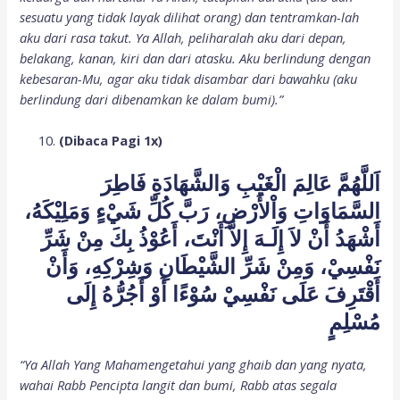
sesuatu yang tidak layak dilihat orang) dan tentramkan-lah
aku dari rasa takut. Ya Allah, peliharalah aku dari depan,
belakang, kanan, kiri dan dari atasku. Aku berlindung dengan
kebesaran-Mu, agar aku tidak disambar dari bawahku (aku
berlindung dari dibenamkan ke dalam bumi).”
(Dibaca Pagi 1x)
اَللَّهُمَّ عَالِمَ الْغَيْبِ وَالشَّهَادَةِ فَاطِرَ
السَّمَاوَاتِ وَاْلأَرْضِ، رَبَّ كُلِّ شَيْءٍ وَمَلِيْكَهُ،
أَشْهَدُ أَنْ لاَ إِلَـهَ إِلاَّ أَنْتَ، أَعُوْذُ بِكَ مِنْ شَرِّ
نَفْسِيْ، وَمِنْ شَرِّ الشَّيْطَانِ وَشِرْكِهِ، وَأَنْ
أَقْتَرِفَ عَلَى نَفْسِيْ سُوْءًا أَوْ أَجُرُّهُ إِلَى
مُسْلِمٍ
“Ya Allah Yang Mahamengetahui yang ghaib dan yang nyata,
wahai Rabb Pencipta langit dan bumi, Rabb atas segala