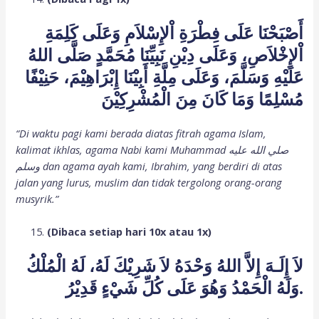
أَصْبَحْنَا عَلَى فِطْرَةِ اْلإِسْلاَمِ وَعَلَى كَلِمَةِ
اْلإِخْلاَصِ، وَعَلَى دِيْنِ نَبِيِّنَا مُحَمَّدٍ صَلَّى اللهُ
عَلَيْهِ وَسَلَّمَ، وَعَلَى مِلَّةِ أَبِيْنَا إِبْرَاهِيْمَ، حَنِيْفًا
مُسْلِمًا وَمَا كَانَ مِنَ الْمُشْرِكِيْنَ
“Di waktu pagi kami berada diatas fitrah agama Islam,
kalimat ikhlas, agama Nabi kami Muhammad صلي الله عليه
وسلم dan agama ayah kami, Ibrahim, yang berdiri di atas
jalan yang lurus, muslim dan tidak tergolong orang-orang
musyrik.”
(Dibaca setiap hari 10x atau 1x)
لاَ إِلَـهَ إِلاَّ اللهُ وَحْدَهُ لاَ شَرِيْكَ لَهُ، لَهُ الْمُلْكُ
وَلَهُ الْحَمْدُ وَهُوَ عَلَى كُلِّ شَيْءٍ قَدِيْرُ.