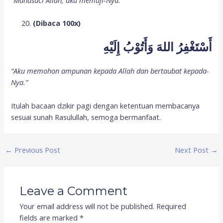
“Mahasuci Allah, aku memuji-Nya.”
(Dibaca 100x)
أَسْتَغْفِرُ اللهَ وَأَتُوْبُ إِلَيْهِ
“Aku memohon ampunan kepada Allah dan bertaubat kepada-
Nya.”
Itulah bacaan dzikir pagi dengan ketentuan membacanya
sesuai sunah Rasulullah, semoga bermanfaat.
←
Previous Post
Next Post
→
Leave a Comment
Your email address will not be published.
Required
fields are marked
*