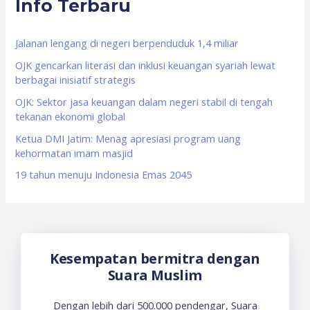
Info Terbaru
c
h
f
Jalanan lengang di negeri berpenduduk 1,4 miliar
o
OJK gencarkan literasi dan inklusi keuangan syariah lewat
berbagai inisiatif strategis
r
OJK: Sektor jasa keuangan dalam negeri stabil di tengah
:
tekanan ekonomi global
Ketua DMI Jatim: Menag apresiasi program uang
kehormatan imam masjid
19 tahun menuju Indonesia Emas 2045
Kesempatan bermitra dengan
Suara Muslim
Dengan lebih dari 500.000 pendengar, Suara