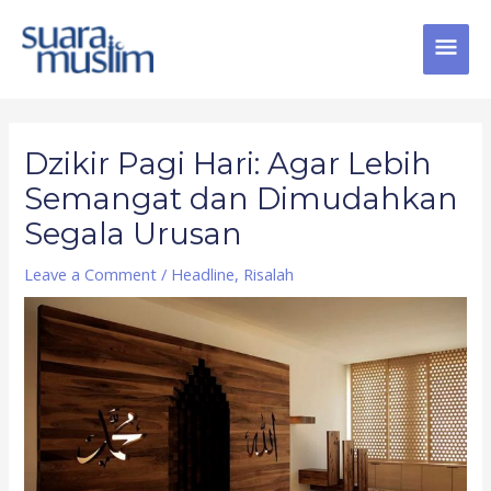
Skip
MAI
to
content
MEN
Post
navigation
Dzikir Pagi Hari: Agar Lebih
Semangat dan Dimudahkan
Segala Urusan
Leave a Comment
/
Headline
,
Risalah