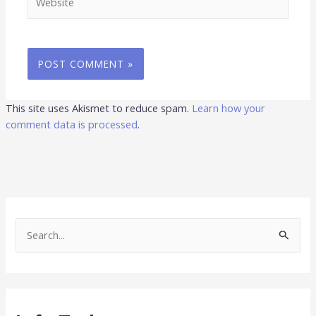
This site uses Akismet to reduce spam.
Learn how your
comment data is processed
.
S
e
a
r