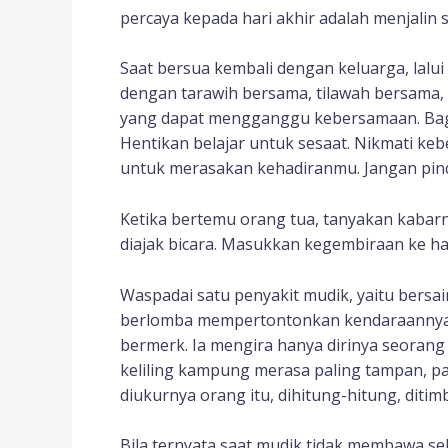
percaya kepada hari akhir adalah menjalin s
Saat bersua kembali dengan keluarga, lalu
dengan tarawih bersama, tilawah bersama, 
yang dapat mengganggu kebersamaan. Bagi
Hentikan belajar untuk sesaat. Nikmati k
untuk merasakan kehadiranmu. Jangan pin
Ketika bertemu orang tua, tanyakan kabar
diajak bicara. Masukkan kegembiraan ke hat
Waspadai satu penyakit mudik, yaitu bers
berlomba mempertontonkan kendaraannya,
bermerk. Ia mengira hanya dirinya seorang
keliling kampung merasa paling tampan, pal
diukurnya orang itu, dihitung-hitung, ditim
Bila ternyata saat mudik tidak membawa seb