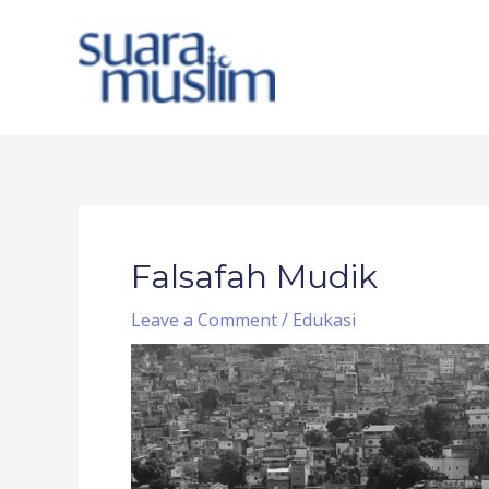
Skip
to
content
Post
navigation
Falsafah Mudik
Leave a Comment
/
Edukasi