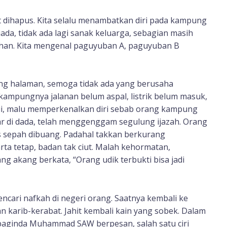
t dihapus. Kita selalu menambatkan diri pada kampung
ada, tidak ada lagi sanak keluarga, sebagian masih
ahan. Kita mengenal paguyuban A, paguyuban B
ng halaman, semoga tidak ada yang berusaha
ampungnya jalanan belum aspal, listrik belum masuk,
kui, malu memperkenalkan diri sebab orang kampung
elar di dada, telah menggenggam segulung ijazah. Orang
nis sepah dibuang. Padahal takkan berkurang
ta tetap, badan tak ciut. Malah kehormatan,
g akang berkata, “Orang udik terbukti bisa jadi
encari nafkah di negeri orang. Saatnya kembali ke
n karib-kerabat. Jahit kembali kain yang sobek. Dalam
a baginda Muhammad SAW berpesan, salah satu ciri