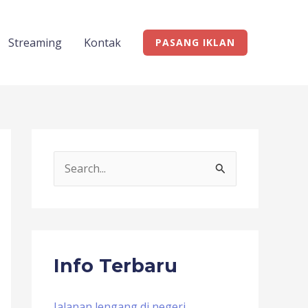
Streaming
Kontak
PASANG IKLAN
S
e
a
r
c
Info Terbaru
h
f
Jalanan lengang di negeri