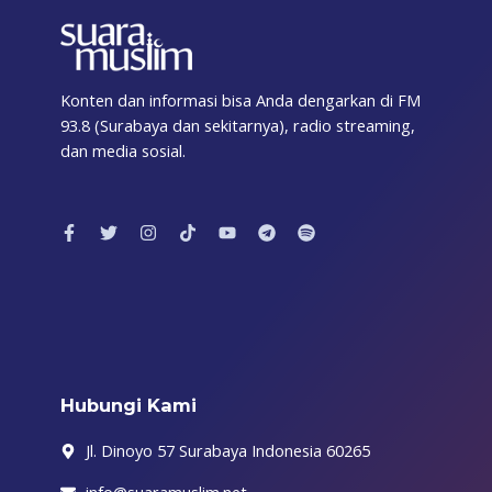
Konten dan informasi bisa Anda dengarkan di FM
93.8 (Surabaya dan sekitarnya), radio streaming,
dan media sosial.
F
T
I
T
Y
T
S
a
w
n
i
o
e
p
c
i
s
k
u
l
o
e
t
t
t
t
e
t
b
t
a
o
u
g
i
o
e
g
k
b
r
f
o
r
r
e
a
y
k
a
m
-
m
f
Hubungi Kami
Jl. Dinoyo 57 Surabaya Indonesia 60265