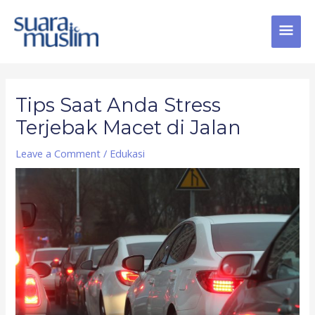
Skip
MAI
to
content
MEN
Post
navigation
Tips Saat Anda Stress
Terjebak Macet di Jalan
Leave a Comment
/
Edukasi