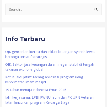
S
e
a
r
Info Terbaru
c
h
f
OJK gencarkan literasi dan inklusi keuangan syariah lewat
berbagai inisiatif strategis
o
OJK: Sektor jasa keuangan dalam negeri stabil di tengah
r
tekanan ekonomi global
:
Ketua DMI Jatim: Menag apresiasi program uang
kehormatan imam masjid
19 tahun menuju Indonesia Emas 2045
Jalin kerja sama, LPBI PWNU Jatim dan FK UPN Veteran
Jatim luncurkan program Keluarga Siaga