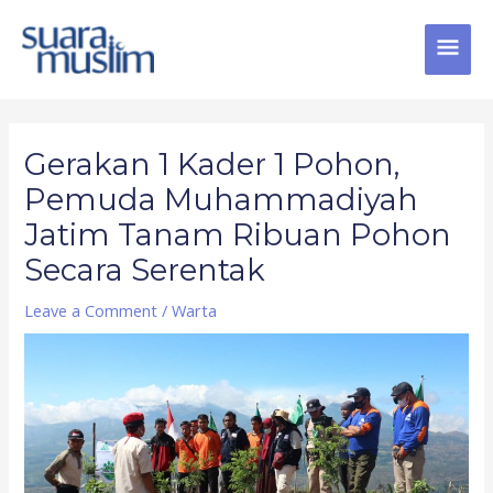
Skip
MAI
to
content
MEN
Post
navigation
Gerakan 1 Kader 1 Pohon,
Pemuda Muhammadiyah
Jatim Tanam Ribuan Pohon
Secara Serentak
Leave a Comment
/
Warta