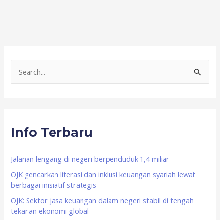
S
e
a
r
Info Terbaru
c
h
f
Jalanan lengang di negeri berpenduduk 1,4 miliar
o
OJK gencarkan literasi dan inklusi keuangan syariah lewat
berbagai inisiatif strategis
r
OJK: Sektor jasa keuangan dalam negeri stabil di tengah
:
tekanan ekonomi global