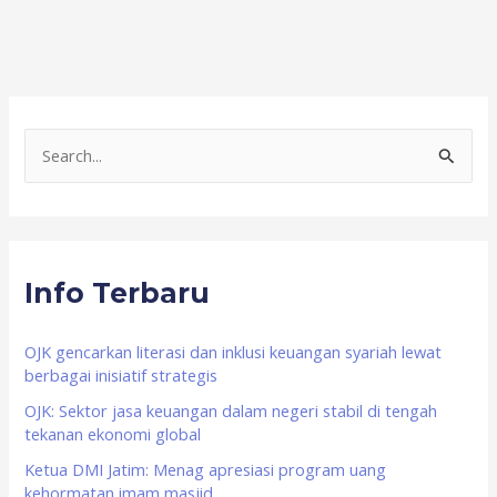
S
e
a
r
Info Terbaru
c
h
f
OJK gencarkan literasi dan inklusi keuangan syariah lewat
berbagai inisiatif strategis
o
OJK: Sektor jasa keuangan dalam negeri stabil di tengah
r
tekanan ekonomi global
:
Ketua DMI Jatim: Menag apresiasi program uang
kehormatan imam masjid