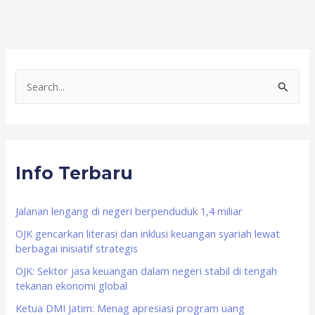
S
e
a
r
Info Terbaru
c
h
f
Jalanan lengang di negeri berpenduduk 1,4 miliar
o
OJK gencarkan literasi dan inklusi keuangan syariah lewat
berbagai inisiatif strategis
r
OJK: Sektor jasa keuangan dalam negeri stabil di tengah
:
tekanan ekonomi global
Ketua DMI Jatim: Menag apresiasi program uang