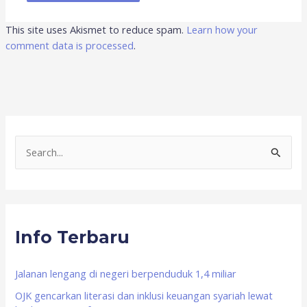
This site uses Akismet to reduce spam.
Learn how your
comment data is processed
.
S
e
a
r
Info Terbaru
c
h
f
Jalanan lengang di negeri berpenduduk 1,4 miliar
o
OJK gencarkan literasi dan inklusi keuangan syariah lewat