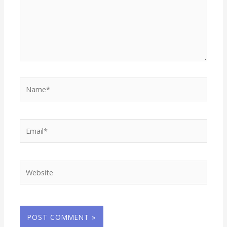
Name*
Email*
Website