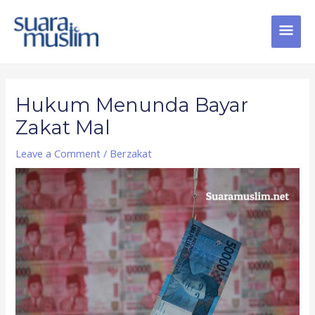
Skip
MAI
to
content
MEN
Post
navigation
Hukum Menunda Bayar
Zakat Mal
Leave a Comment
/
Berzakat