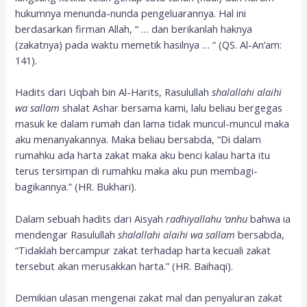
hukumnya menunda-nunda pengeluarannya. Hal ini
berdasarkan firman Allah, “ … dan berikanlah haknya
(zakatnya) pada waktu memetik hasilnya … “ (QS. Al-An’am:
141).
Hadits dari Uqbah bin Al-Harits, Rasulullah
sh
alallahi alaihi
wa sallam
shalat Ashar bersama kami, lalu beliau bergegas
masuk ke dalam rumah dan lama tidak muncul-muncul maka
aku menanyakannya. Maka beliau bersabda, “Di dalam
rumahku ada harta zakat maka aku benci kalau harta itu
terus tersimpan di rumahku maka aku pun membagi-
bagikannya.” (HR. Bukhari).
Dalam sebuah hadits dari Aisyah
radhi
y
allahu
‘
anhu
bahwa ia
mendengar Rasulullah
sh
alallahi alaihi wa sallam
bersabda,
“Tidaklah bercampur zakat terhadap harta kecuali zakat
tersebut akan merusakkan harta.” (HR. Baihaqi).
Demikian ulasan mengenai zakat mal dan penyaluran zakat