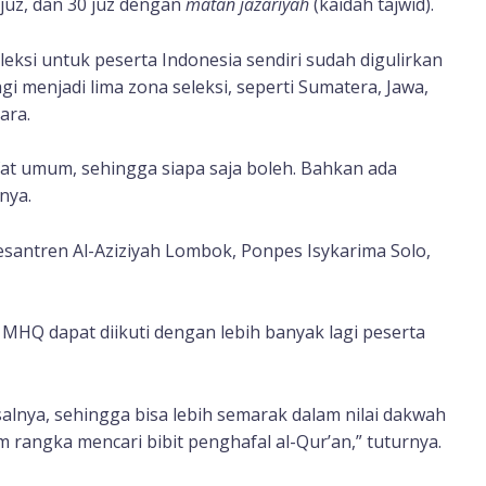
0 juz, dan 30 juz dengan
matan jazariyah
(kaidah tajwid).
leksi untuk peserta Indonesia sendiri sudah digulirkan
i menjadi lima zona seleksi, seperti Sumatera, Jawa,
ara.
ifat umum, sehingga siapa saja boleh. Bahkan ada
nya.
 Pesantren Al-Aziziyah Lombok, Ponpes Isykarima Solo,
HQ dapat diikuti dengan lebih banyak lagi peserta
isalnya, sehingga bisa lebih semarak dalam nilai dakwah
 rangka mencari bibit penghafal al-Qur’an,” tuturnya.