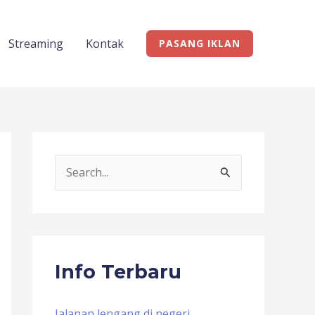
Streaming
Kontak
PASANG IKLAN
S
e
a
r
c
Info Terbaru
h
f
Jalanan lengang di negeri