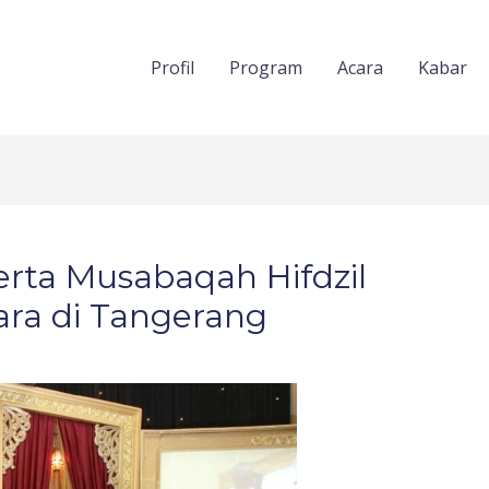
Profil
Program
Acara
Kabar
erta Musabaqah Hifdzil
ara di Tangerang