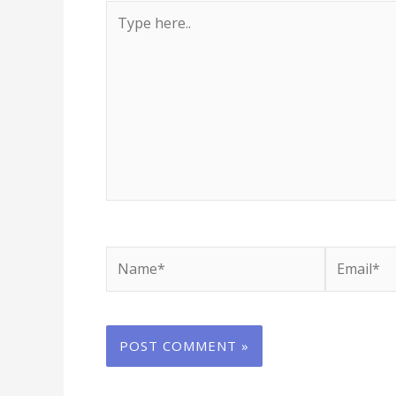
Type
here..
Name*
Email*