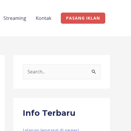
Streaming
Kontak
PASANG IKLAN
S
e
a
r
c
Info Terbaru
h
f
Jalanan lengang di negeri