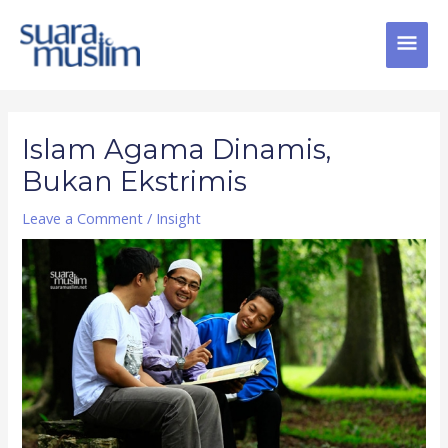
Skip
MAI
to
content
MEN
Post
navigation
Islam Agama Dinamis,
Bukan Ekstrimis
Leave a Comment
/
Insight