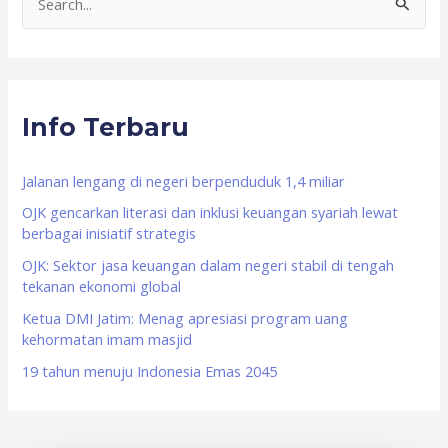
S
e
a
r
Info Terbaru
c
h
f
Jalanan lengang di negeri berpenduduk 1,4 miliar
o
OJK gencarkan literasi dan inklusi keuangan syariah lewat
berbagai inisiatif strategis
r
OJK: Sektor jasa keuangan dalam negeri stabil di tengah
:
tekanan ekonomi global
Ketua DMI Jatim: Menag apresiasi program uang
kehormatan imam masjid
19 tahun menuju Indonesia Emas 2045