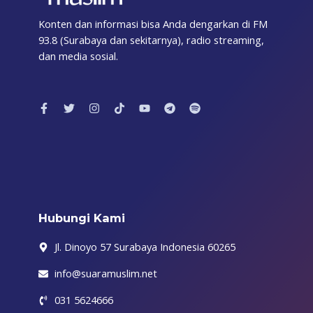
Konten dan informasi bisa Anda dengarkan di FM
93.8 (Surabaya dan sekitarnya), radio streaming,
dan media sosial.
F
T
I
T
Y
T
S
a
w
n
i
o
e
p
c
i
s
k
u
l
o
e
t
t
t
t
e
t
b
t
a
o
u
g
i
o
e
g
k
b
r
f
o
r
r
e
a
y
k
a
m
-
m
f
Hubungi Kami
Jl. Dinoyo 57 Surabaya Indonesia 60265
info@suaramuslim.net
031 5624666