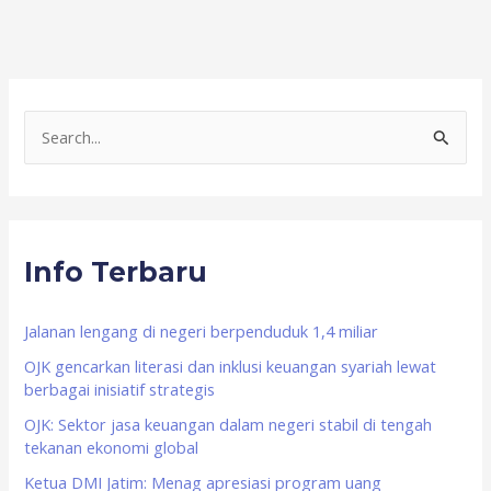
S
e
a
r
Info Terbaru
c
h
f
Jalanan lengang di negeri berpenduduk 1,4 miliar
o
OJK gencarkan literasi dan inklusi keuangan syariah lewat
berbagai inisiatif strategis
r
OJK: Sektor jasa keuangan dalam negeri stabil di tengah
:
tekanan ekonomi global
Ketua DMI Jatim: Menag apresiasi program uang