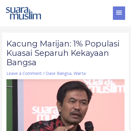
Skip
MAI
to
content
MEN
Post
navigation
Kacung Marijan: 1% Populasi
Kuasai Separuh Kekayaan
Bangsa
Leave a Comment
/
Oase Bangsa
,
Warta