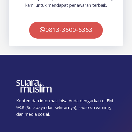
kami untuk mendapat penawaran terbaik.
0813-3500-6363
Konten dan informasi bisa Anda dengarkan di FM
93.8 (Surabaya dan sekitarnya), radio streaming,
dan media sosial.
F
T
I
T
Y
T
S