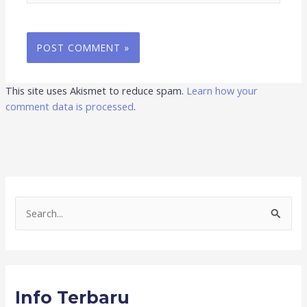
This site uses Akismet to reduce spam.
Learn how your
comment data is processed
.
S
e
a
r
Info Terbaru
c