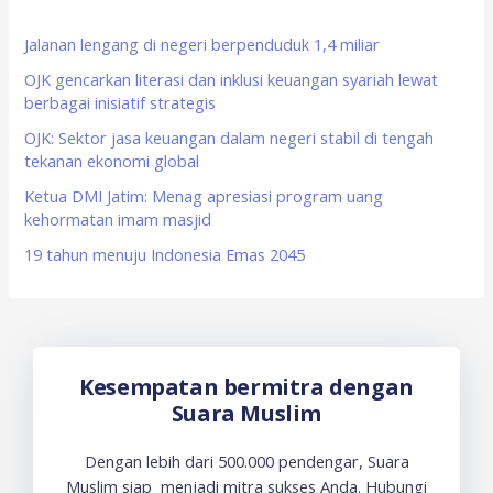
h
f
Jalanan lengang di negeri berpenduduk 1,4 miliar
o
OJK gencarkan literasi dan inklusi keuangan syariah lewat
berbagai inisiatif strategis
r
OJK: Sektor jasa keuangan dalam negeri stabil di tengah
:
tekanan ekonomi global
Ketua DMI Jatim: Menag apresiasi program uang
kehormatan imam masjid
19 tahun menuju Indonesia Emas 2045
Kesempatan bermitra dengan
Suara Muslim
Dengan lebih dari 500.000 pendengar, Suara
Muslim siap menjadi mitra sukses Anda. Hubungi