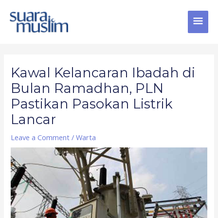
Skip
MAI
to
content
MEN
Post
navigation
Kawal Kelancaran Ibadah di
Bulan Ramadhan, PLN
Pastikan Pasokan Listrik
Lancar
Leave a Comment
/
Warta