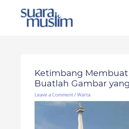
Skip
to
content
Post
navigation
Ketimbang Membuat
Buatlah Gambar yang
Leave a Comment
/
Warta