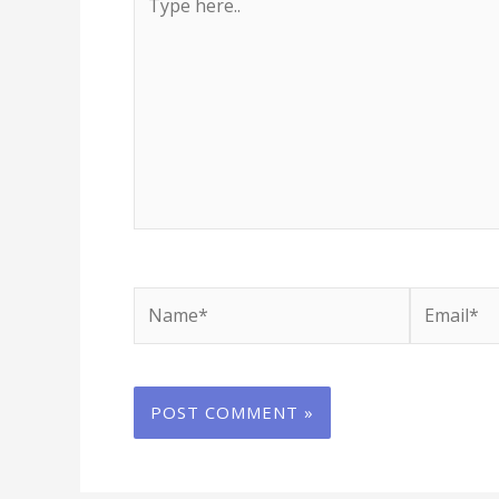
here..
Name*
Email*