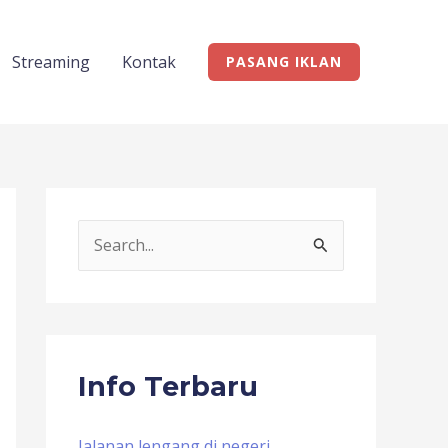
Streaming
Kontak
PASANG IKLAN
S
e
a
r
c
Info Terbaru
h
f
Jalanan lengang di negeri