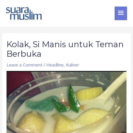
Skip
MAI
to
content
MEN
Post
navigation
Kolak, Si Manis untuk Teman
Berbuka
Leave a Comment
/
Headline
,
Kuliner