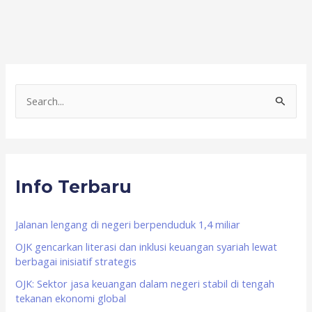
S
e
a
r
Info Terbaru
c
h
f
Jalanan lengang di negeri berpenduduk 1,4 miliar
o
OJK gencarkan literasi dan inklusi keuangan syariah lewat
berbagai inisiatif strategis
r
OJK: Sektor jasa keuangan dalam negeri stabil di tengah
:
tekanan ekonomi global