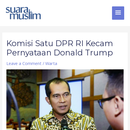
Skip
MAI
to
content
MEN
Post
navigation
Komisi Satu DPR RI Kecam
Pernyataan Donald Trump
Leave a Comment
/
Warta