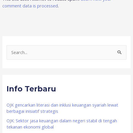
comment data is processed
.
S
e
a
r
Info Terbaru
c
h
f
OJK gencarkan literasi dan inklusi keuangan syariah lewat
berbagai inisiatif strategis
o
OJK: Sektor jasa keuangan dalam negeri stabil di tengah
r
tekanan ekonomi global
: