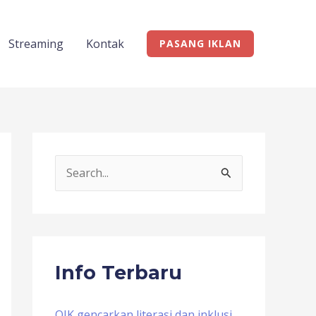
Streaming
Kontak
PASANG IKLAN
S
e
a
r
c
Info Terbaru
h
f
OJK gencarkan literasi dan inklusi