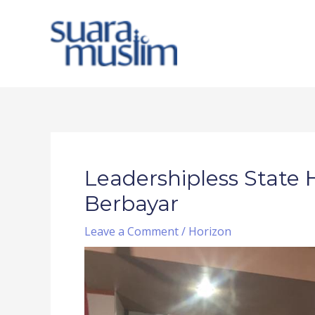
Skip
to
content
Post
navigation
Leadershipless State 
Berbayar
Leave a Comment
/
Horizon