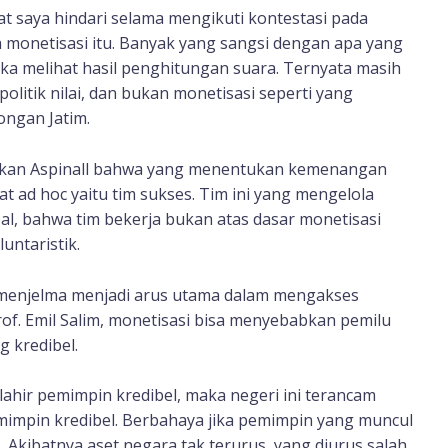
t saya hindari selama mengikuti kontestasi pada
a monetisasi itu. Banyak yang sangsi dengan apa yang
ika melihat hasil penghitungan suara. Ternyata masih
litik nilai, dan bukan monetisasi seperti yang
ongan Jatim.
atakan Aspinall bahwa yang menentukan kemenangan
at ad hoc yaitu tim sukses. Tim ini yang mengelola
l, bahwa tim bekerja bukan atas dasar monetisasi
untaristik.
h menjelma menjadi arus utama dalam mengakses
Prof. Emil Salim, monetisasi bisa menyebabkan pemilu
 kredibel.
lahir pemimpin kredibel, maka negeri ini terancam
mimpin kredibel. Berbahaya jika pemimpin yang muncul
s. Akibatnya aset negara tak terurus, yang diurus salah