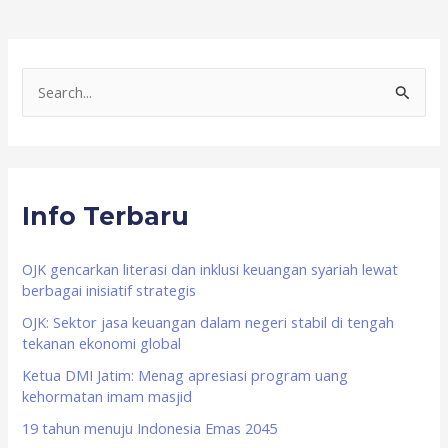
S
e
a
r
Info Terbaru
c
h
f
OJK gencarkan literasi dan inklusi keuangan syariah lewat
berbagai inisiatif strategis
o
OJK: Sektor jasa keuangan dalam negeri stabil di tengah
r
tekanan ekonomi global
:
Ketua DMI Jatim: Menag apresiasi program uang
kehormatan imam masjid
19 tahun menuju Indonesia Emas 2045