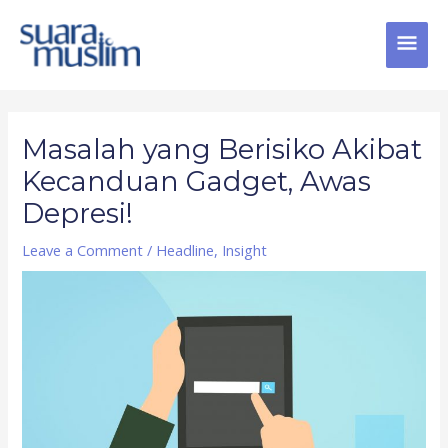
Skip
MAI
to
content
MEN
Post
navigation
Masalah yang Berisiko Akibat
Kecanduan Gadget, Awas
Depresi!
Leave a Comment
/
Headline
,
Insight