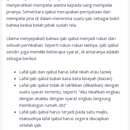
menyerahkan mempelai wanita kepada sang mempelai
prianya. Sementara qabul merupakan pernyataan dari
mempelai pria di dalam menerima suatu ijab sebagai bukti
bahwa kedua belah pihak sudah rela.
Ulama menyepakati bahwa ijab qabul menjadi rukun dari
sebuah pernikahan. Seperti rukun-rukun lainnya, ijab qabul
sendiri juga memiliki beberapa syarat, di antaranya adalah
sebagai berikut:
Lafal ijab dan qabul harus lafal nikah atau tazwij
Lafal ijab qabul bukan kata-kata kinayah (kiasan)
Lafal ijab qabul tidak di tak’likkan (dikaitkan) dengan
suatu syarat tertentu, seperti: “Aku nikahkan engkau
dengan anakku dengan syarat engkau langsung
membangun rumah..dst”
Lafal ijab qabul harus terjadi pada satu majlis,
maksudnya lafal qabul harus segera diucapkan
setelah ijab