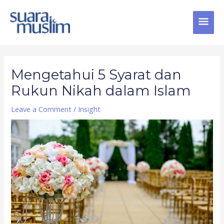
Skip
MAI
to
content
MEN
Post
navigation
Mengetahui 5 Syarat dan
Rukun Nikah dalam Islam
Leave a Comment
/
Insight