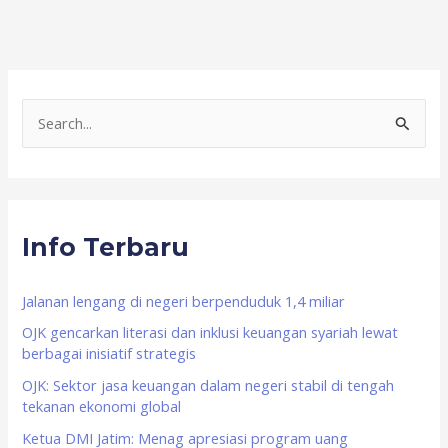
S
e
a
r
Info Terbaru
c
h
f
Jalanan lengang di negeri berpenduduk 1,4 miliar
o
OJK gencarkan literasi dan inklusi keuangan syariah lewat
berbagai inisiatif strategis
r
OJK: Sektor jasa keuangan dalam negeri stabil di tengah
:
tekanan ekonomi global
Ketua DMI Jatim: Menag apresiasi program uang