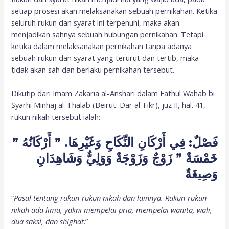
setiap prosesi akan melaksanakan sebuah pernikahan. Ketika
seluruh rukun dan syarat ini terpenuhi, maka akan
menjadikan sahnya sebuah hubungan pernikahan. Tetapi
ketika dalam melaksanakan pernikahan tanpa adanya
sebuah rukun dan syarat yang terurut dan tertib, maka
tidak akan sah dan berlaku pernikahan tersebut.
Dikutip dari Imam Zakaria al-Anshari dalam Fathul Wahab bi
Syarhi Minhaj al-Thalab (Beirut: Dar al-Fikr), juz II, hal. 41,
rukun nikah tersebut ialah:
فَصْلٌ: فِي أَرْكَانِ النِّكَاحِ وَغَيْرِهَا. ” أَرْكَانُهُ ”
خَمْسَةٌ ” زَوْجٌ وَزَوْجَةٌ وَوَلِيٌّ وَشَاهِدَانِ
وَصِيغَةٌ
“
Pasal tentang rukun-rukun nikah dan lainnya. Rukun-rukun
nikah ada lima, yakni mempelai pria, mempelai wanita, wali,
dua saksi, dan shighat
.”