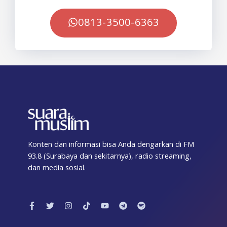
0813-3500-6363
Konten dan informasi bisa Anda dengarkan di FM
93.8 (Surabaya dan sekitarnya), radio streaming,
dan media sosial.
F
T
I
T
Y
T
S
a
w
n
i
o
e
p
c
i
s
k
u
l
o
e
t
t
t
t
e
t
b
t
a
o
u
g
i