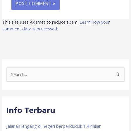
This site uses Akismet to reduce spam.
Learn how your
comment data is processed
.
S
e
a
r
Info Terbaru
c
h
f
Jalanan lengang di negeri berpenduduk 1,4 miliar