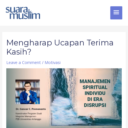
Skip
MAI
to
content
MEN
Post
navigation
Mengharap Ucapan Terima
Kasih?
Leave a Comment
/
Motivasi