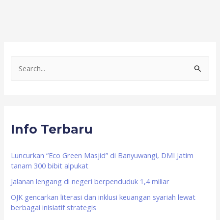
S
e
a
r
Info Terbaru
c
h
f
Luncurkan “Eco Green Masjid” di Banyuwangi, DMI Jatim
tanam 300 bibit alpukat
o
Jalanan lengang di negeri berpenduduk 1,4 miliar
r
OJK gencarkan literasi dan inklusi keuangan syariah lewat
:
berbagai inisiatif strategis