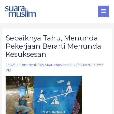
Skip
MAI
to
content
MEN
Post
navigation
Sebaiknya Tahu, Menunda
Pekerjaan Berarti Menunda
Kesuksesan
Leave a Comment
/ By
Suaramuslim.net
/
09/08/2017 3:57
PM