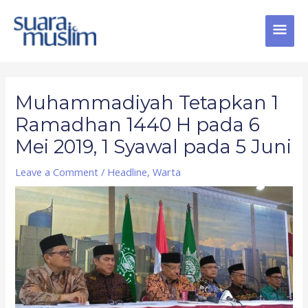
Skip
MAI
to
content
MEN
Post
navigation
Muhammadiyah Tetapkan 1
Ramadhan 1440 H pada 6
Mei 2019, 1 Syawal pada 5 Juni
Leave a Comment
/
Headline
,
Warta