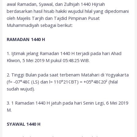
awal Ramadan, Syawal, dan Zulhijah 1440 Hijriah
berdasarkan hasil hisab hakiki wujudul hilal yang dipedomani
oleh Majelis Tarjih dan Tajdid Pimpinan Pusat
Muhammadiyah sebagai berikut:
RAMADAN 1440 H
1. Ijtimak jelang Ramadan 1440 H terjadi pada hari Ahad
Kliwon, 5 Mei 2019 M pukul 05:48:25 WIB.
2. Tinggi Bulan pada saat terbenam Matahari di Yogyakarta
(f= -07°48¢ (LS) dan l= 110°21¢BT) = +05°48¢20² (hilal
sudah wujud).
3. 1 Ramadan 1440 H jatuh pada hari Senin Legi, 6 Mei 2019
M.
SYAWAL 1440 H