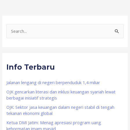
S
e
a
r
Info Terbaru
c
h
f
Jalanan lengang di negeri berpenduduk 1,4 miliar
o
OJK gencarkan literasi dan inklusi keuangan syariah lewat
berbagai inisiatif strategis
r
OJK: Sektor jasa keuangan dalam negeri stabil di tengah
:
tekanan ekonomi global
Ketua DMI Jatim: Menag apresiasi program uang
kehormatan imam masjid