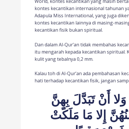
World, kontes kecantikan yang masih berta
kontes kecantikan internasional tahunan y
Adapula Miss International, yang juga dike
kontes kecantikan lainnya di masing-masi
kecantikan fisik bukan spiritual.
Dan dalam Al-Qur’an tidak membahas kecanti
itu mengarah kepada kecantikan spiritual. K
kulit yang tebalnya 0,2 mm.
Kalau toh di Al-Qur’an ada pembahasan keca
hati terhadap kecantikan fisik, jangan sampa
َلا أَنْ تَبَدَّلَ بِهِنَّ
ُهُنَّ إِلا مَا مَلَكَتْ