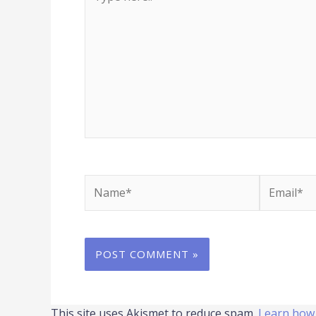
here..
Name*
Email*
This site uses Akismet to reduce spam.
Learn how 