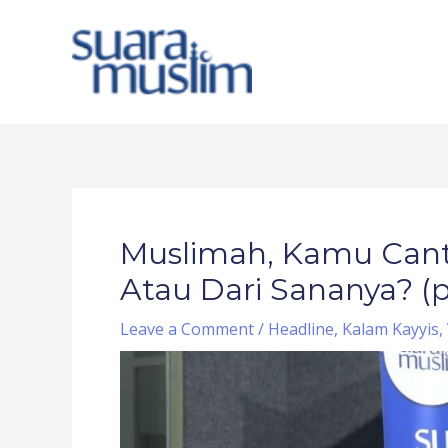
Skip
to
content
Post
navigation
Muslimah, Kamu Cant
Atau Dari Sananya? (p
Leave a Comment
/
Headline
,
Kalam Kayyis
,