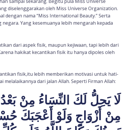
han sampai sekarang. Begitu pula Miss Universe
ang diselenggarakan oleh Miss Universe Organization.
nal dengan nama “Miss International Beauty.” Serta
ng negara. Yang kesemuanya lebih mengarah kepada
kan dari aspek fisik, maupun kejiwaan, tapi lebih dari
arena hakikat kecantikan fisik itu hanya dipoles oleh
ntikan fisik,itu lebih memberikan motivasi untuk hati-
i melalaikannya dari jalan Allah. Seperti Firman Allah:
لَا يَحِلُّ لَكَ النِّسَاءُ مِنْ بَعْدُ و
مِنْ أَزْوَاجٍ وَلَوْ أَعْجَبَكَ حُسْن