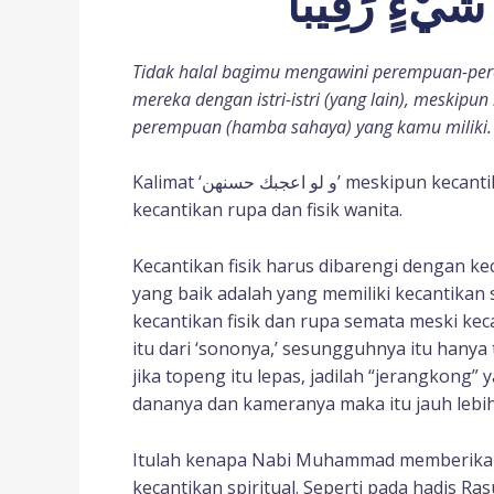
 شَيْءٍ رَقِيبًا
Tidak halal bagimu mengawini perempuan-pere
mereka dengan istri-istri (yang lain), meskip
perempuan (hamba sahaya) yang kamu miliki.
Kalimat ‘و لو اعجبك حسنهن’ meskipun kecantikannya menarik hatimu, adalah keindahan dan
kecantikan rupa dan fisik wanita.
Kecantikan fisik harus dibarengi dengan ke
yang baik adalah yang memiliki kecantikan s
kecantikan fisik dan rupa semata meski kec
itu dari ‘sononya,’ sesungguhnya itu hanya
jika topeng itu lepas, jadilah “jerangkong”
dananya dan kameranya maka itu jauh lebi
Itulah kenapa Nabi Muhammad memberikan
kecantikan spiritual. Seperti pada hadis Rasu