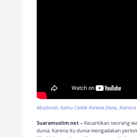
Muslimah, Kamu Cantik Karena Dana, Kamera A
Suaramuslim.net –
Kecantikan seorang wa
dunia. Karena itu dunia mengadakan perlom