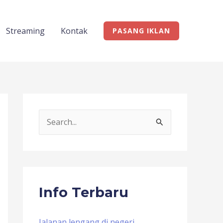
Streaming
Kontak
PASANG IKLAN
S
e
a
r
c
Info Terbaru
h
f
Jalanan lengang di negeri