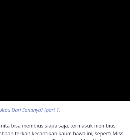
tau Dari Sananya? (part 1)
nita bisa membius siapa saja, termasuk membius
baan terkait kecantikan kaum hawa ini, seperti Miss