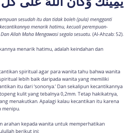
يَمِينُكَ وَكَانَ اللَّهُ عَلَى كُلِّ
mpuan sesudah itu dan tidak boleh (pula) mengganti
un kecantikannya menarik hatimu, kecuali perempuan-
 Dan Allah Maha Mengawasi segala sesuatu.
(Al-Ahzab: 52).
cantikan spiritual agar para wanita tahu bahwa wanita
piritual lebih baik daripada wanita yang memiliki
antikan itu dari ‘sononya.’ Dan sekalipun kecantikannya
 topeng kulit yang tebalnya 0,2mm. Tetap hakikatnya,
 yang menakutkan. Apalagi kalau kecantikan itu karena
h menipu.
 arahan kepada wanita untuk memperhatikan
lullah berikut ini: