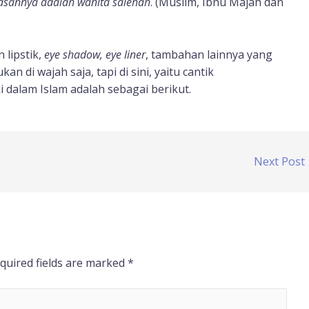
iasannya adalah wanita salehah
. (Muslim, Ibnu Majah dan
 lipstik,
eye shadow, eye liner
, tambahan lainnya yang
n di wajah saja, tapi di sini, yaitu cantik
i dalam Islam adalah sebagai berikut.
Next Post
quired fields are marked
*