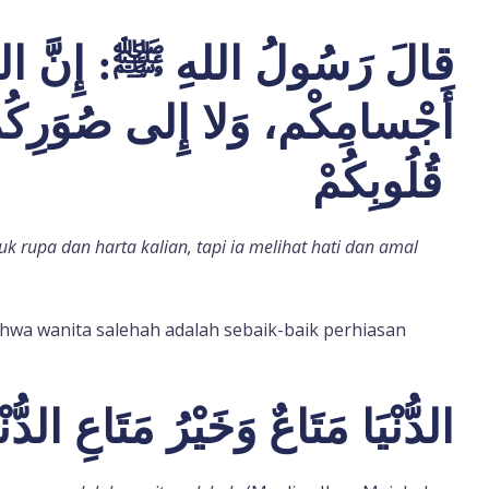
قالَ رَسُولُ اللهِ ﷺ: إِنَّ الله
أَجْسامِكْم، وَلا إِلى صُوَرِكُمْ،
قُلُوبِكُمْ
k rupa dan harta kalian, tapi ia melihat hati dan amal
hwa wanita salehah adalah sebaik-baik perhiasan
الدُّنْيَا مَتَاعٌ وَخَيْرُ مَتَاعِ الدُّن