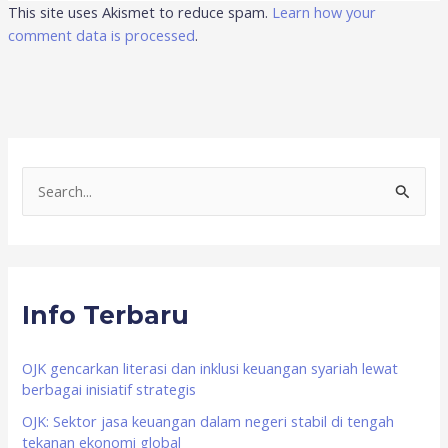
This site uses Akismet to reduce spam.
Learn how your
comment data is processed
.
S
e
a
r
Info Terbaru
c
h
f
OJK gencarkan literasi dan inklusi keuangan syariah lewat
berbagai inisiatif strategis
o
OJK: Sektor jasa keuangan dalam negeri stabil di tengah
r
tekanan ekonomi global