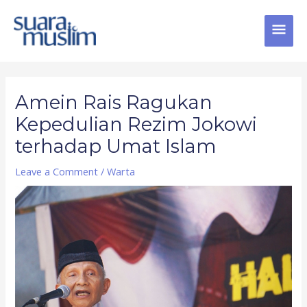
Skip
MAI
to
content
MEN
Post
navigation
Amein Rais Ragukan
Kepedulian Rezim Jokowi
terhadap Umat Islam
Leave a Comment
/
Warta