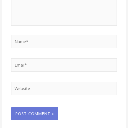
Name*
Email*
Website