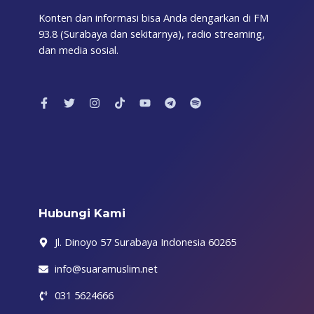
Konten dan informasi bisa Anda dengarkan di FM
93.8 (Surabaya dan sekitarnya), radio streaming,
dan media sosial.
F
T
I
T
Y
T
S
a
w
n
i
o
e
p
c
i
s
k
u
l
o
e
t
t
t
t
e
t
b
t
a
o
u
g
i
o
e
g
k
b
r
f
o
r
r
e
a
y
k
a
m
-
m
f
Hubungi Kami
Jl. Dinoyo 57 Surabaya Indonesia 60265
info@suaramuslim.net
031 5624666