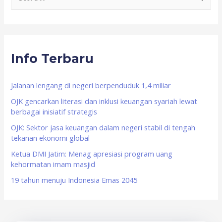
e
a
r
Info Terbaru
c
h
f
Jalanan lengang di negeri berpenduduk 1,4 miliar
o
OJK gencarkan literasi dan inklusi keuangan syariah lewat
berbagai inisiatif strategis
r
OJK: Sektor jasa keuangan dalam negeri stabil di tengah
:
tekanan ekonomi global
Ketua DMI Jatim: Menag apresiasi program uang
kehormatan imam masjid
19 tahun menuju Indonesia Emas 2045