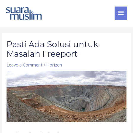
Skip
MAI
to
content
MEN
Post
navigation
Pasti Ada Solusi untuk
Masalah Freeport
Leave a Comment
/
Horizon