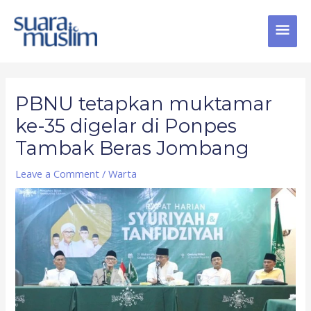
Skip
MAI
to
content
MEN
Post
navigation
PBNU tetapkan muktamar
ke-35 digelar di Ponpes
Tambak Beras Jombang
Leave a Comment
/
Warta