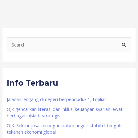
S
e
a
r
Info Terbaru
c
h
f
Jalanan lengang di negeri berpenduduk 1,4 miliar
o
OJK gencarkan literasi dan inklusi keuangan syariah lewat
berbagai inisiatif strategis
r
OJK: Sektor jasa keuangan dalam negeri stabil di tengah
:
tekanan ekonomi global