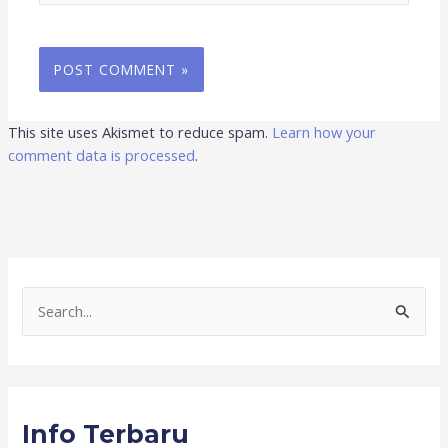
This site uses Akismet to reduce spam.
Learn how your
comment data is processed
.
S
e
a
r
Info Terbaru
c