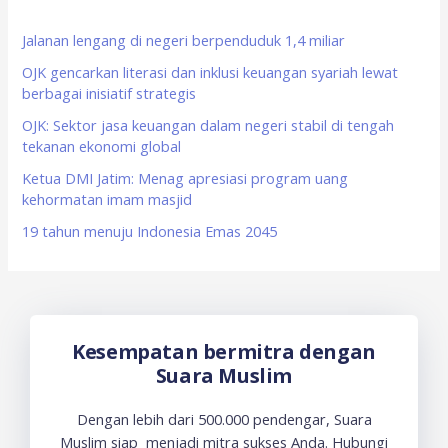
h
f
Jalanan lengang di negeri berpenduduk 1,4 miliar
o
OJK gencarkan literasi dan inklusi keuangan syariah lewat
berbagai inisiatif strategis
r
OJK: Sektor jasa keuangan dalam negeri stabil di tengah
:
tekanan ekonomi global
Ketua DMI Jatim: Menag apresiasi program uang
kehormatan imam masjid
19 tahun menuju Indonesia Emas 2045
Kesempatan bermitra dengan
Suara Muslim
Dengan lebih dari 500.000 pendengar, Suara
Muslim siap menjadi mitra sukses Anda. Hubungi