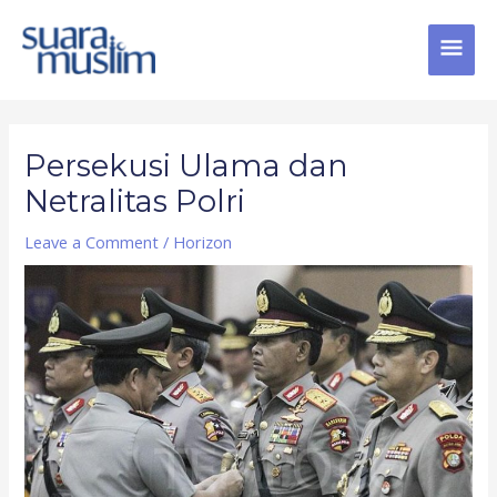
Skip
MAI
to
content
MEN
Post
navigation
Persekusi Ulama dan
Netralitas Polri
Leave a Comment
/
Horizon