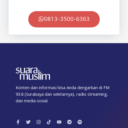
0813-3500-6363
Konten dan informasi bisa Anda dengarkan di FM
93.8 (Surabaya dan sekitarnya), radio streaming,
dan media sosial.
F
T
I
T
Y
T
S
a
w
n
i
o
e
p
c
i
s
k
u
l
o
e
t
t
t
t
e
t