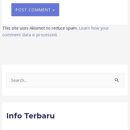
This site uses Akismet to reduce spam.
Learn how your
comment data is processed
.
S
e
a
r
Info Terbaru
c
h