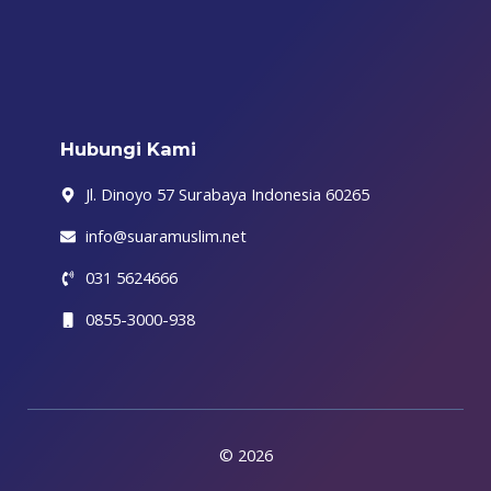
b
t
a
o
u
g
i
o
e
g
k
b
r
f
o
r
r
e
a
y
k
a
m
-
m
f
Hubungi Kami
Jl. Dinoyo 57 Surabaya Indonesia 60265
info@suaramuslim.net
031 5624666
0855-3000-938
© 2026