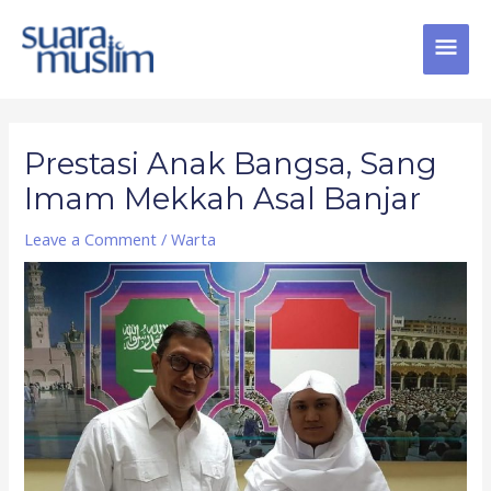
Skip
MAI
to
content
MEN
Post
navigation
Prestasi Anak Bangsa, Sang
Imam Mekkah Asal Banjar
Leave a Comment
/
Warta