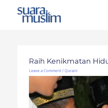
Skip
to
content
Post
navigation
Raih Kenikmatan Hid
Leave a Comment
/
Qurani