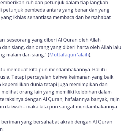
mberikan ruh dan petunjuk dalam tiap langkah
di petunjuk pembeda antara yang benar dan yang
pa yang ikhlas senantiasa membaca dan bersahabat
an: seseorang yang diberi Al Quran oleh Allah
n siang, dan orang yang diberi harta oleh Allah lalu
ng malam dan siang.” (
Muttafaqun ‘alaih
).
ntu membuat kita pun mendambakannya. Hal itu
nusia. Tetapi percayalah bahwa keimanan yang baik
 kepemilikan dunia tetapi juga memimpikan dan
 melihat orang lain yang memiliki kelebihan dalam
teraksinya dengan Al Quran, hafalannya banyak, rajin
alam dakwah– maka kita pun sangat mendambakannya.
g beriman yang bersahabat akrab dengan Al Quran
n: