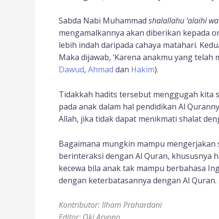
Sabda Nabi Muhammad
shalallahu ‘alaihi w
mengamalkannya akan diberikan kepada or
lebih indah daripada cahaya matahari. Kedua
Maka dijawab, ‘Karena anakmu yang telah m
Dawud
,
Ahmad
dan
Hakim
).
Tidakkah hadits tersebut menggugah kita 
pada anak dalam hal pendidikan Al Qurann
Allah, jika tidak dapat menikmati shalat de
Bagaimana mungkin mampu mengerjakan s
berinteraksi dengan Al Quran, khususnya h
kecewa bila anak tak mampu berbahasa Ing
dengan keterbatasannya dengan Al Quran.
Kontributor: Ilham Prahardani
Editor: Oki Aryono