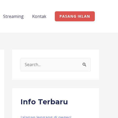
Streaming
Kontak
PASANG IKLAN
S
e
a
r
c
Info Terbaru
h
f
Jalanan lengang di negeri