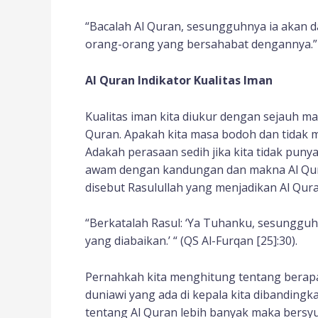
“Bacalah Al Quran, sesungguhnya ia akan d
orang-orang yang bersahabat dengannya.” 
Al Quran Indikator Kualitas Iman
Kualitas iman kita diukur dengan sejauh man
Quran. Apakah kita masa bodoh dan tidak m
Adakah perasaan sedih jika kita tidak puny
awam dengan kandungan dan makna Al Qura
disebut Rasulullah yang menjadikan Al Qura
“Berkatalah Rasul: ‘Ya Tuhanku, sesungguh
yang diabaikan.’ “ (QS Al-Furqan [25]:30).
Pernahkah kita menghitung tentang berapa 
duniawi yang ada di kepala kita dibandingk
tentang Al Quran lebih banyak maka bersyuk