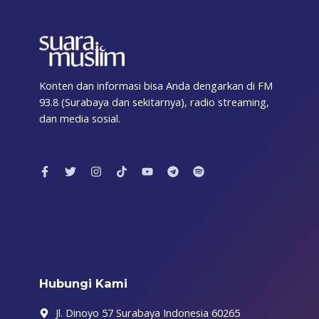
Konten dan informasi bisa Anda dengarkan di FM
93.8 (Surabaya dan sekitarnya), radio streaming,
dan media sosial.
F
T
I
T
Y
T
S
a
w
n
i
o
e
p
c
i
s
k
u
l
o
e
t
t
t
t
e
t
b
t
a
o
u
g
i
o
e
g
k
b
r
f
o
r
r
e
a
y
k
a
m
-
m
f
Hubungi Kami
Jl. Dinoyo 57 Surabaya Indonesia 60265