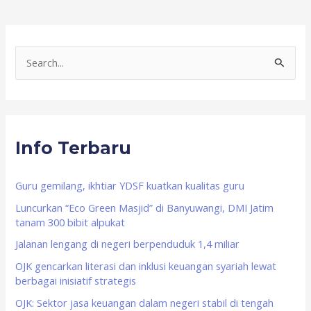
S
e
a
r
Info Terbaru
c
h
f
Guru gemilang, ikhtiar YDSF kuatkan kualitas guru
o
Luncurkan “Eco Green Masjid” di Banyuwangi, DMI Jatim
tanam 300 bibit alpukat
r
Jalanan lengang di negeri berpenduduk 1,4 miliar
:
OJK gencarkan literasi dan inklusi keuangan syariah lewat
berbagai inisiatif strategis
OJK: Sektor jasa keuangan dalam negeri stabil di tengah