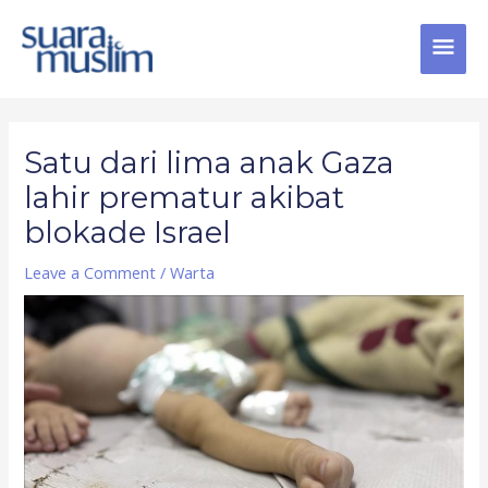
Skip
MAI
to
content
MEN
Post
navigation
Satu dari lima anak Gaza
lahir prematur akibat
blokade Israel
Leave a Comment
/
Warta