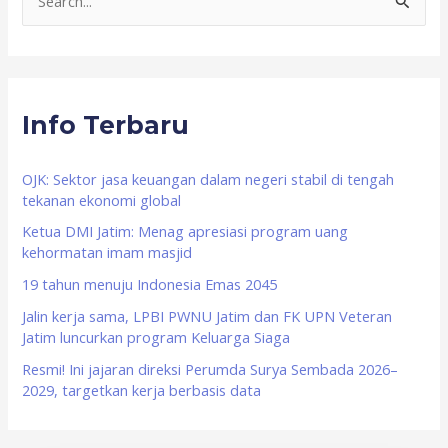
S
e
a
r
Info Terbaru
c
h
f
OJK: Sektor jasa keuangan dalam negeri stabil di tengah
tekanan ekonomi global
o
Ketua DMI Jatim: Menag apresiasi program uang
r
kehormatan imam masjid
:
19 tahun menuju Indonesia Emas 2045
Jalin kerja sama, LPBI PWNU Jatim dan FK UPN Veteran
Jatim luncurkan program Keluarga Siaga
Resmi! Ini jajaran direksi Perumda Surya Sembada 2026–
2029, targetkan kerja berbasis data