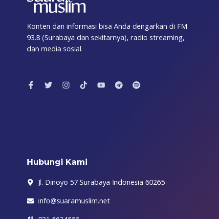
Konten dan informasi bisa Anda dengarkan di FM
93.8 (Surabaya dan sekitarnya), radio streaming,
dan media sosial.
F
T
I
T
Y
T
S
a
w
n
i
o
e
p
c
i
s
k
u
l
o
e
t
t
t
t
e
t
b
t
a
o
u
g
i
o
e
g
k
b
r
f
o
r
r
e
a
y
k
a
m
-
m
f
Hubungi Kami
Jl. Dinoyo 57 Surabaya Indonesia 60265
info@suaramuslim.net