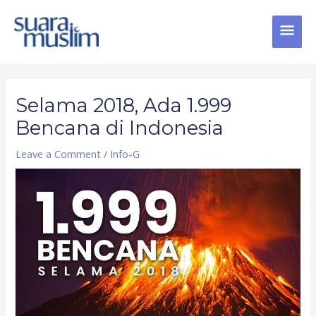
Skip
MAI
to
content
MEN
Post
navigation
Selama 2018, Ada 1.999
Bencana di Indonesia
Leave a Comment
/
Info-G