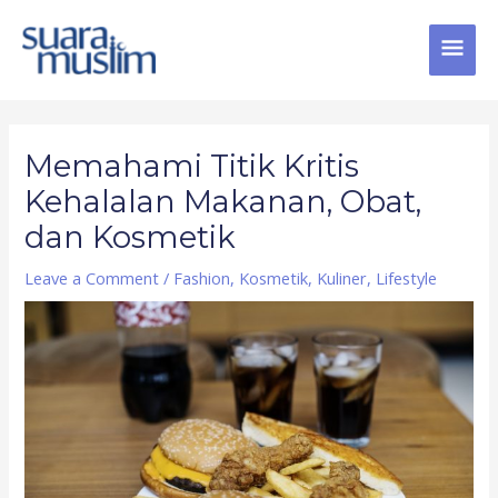
Skip
MAI
to
content
MEN
Post
navigation
Memahami Titik Kritis
Kehalalan Makanan, Obat,
dan Kosmetik
Leave a Comment
/
Fashion
,
Kosmetik
,
Kuliner
,
Lifestyle