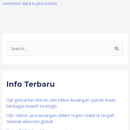
comment data is processed
.
S
e
a
r
Info Terbaru
c
h
f
OJK gencarkan literasi dan inklusi keuangan syariah lewat
berbagai inisiatif strategis
o
OJK: Sektor jasa keuangan dalam negeri stabil di tengah
r
tekanan ekonomi global
: