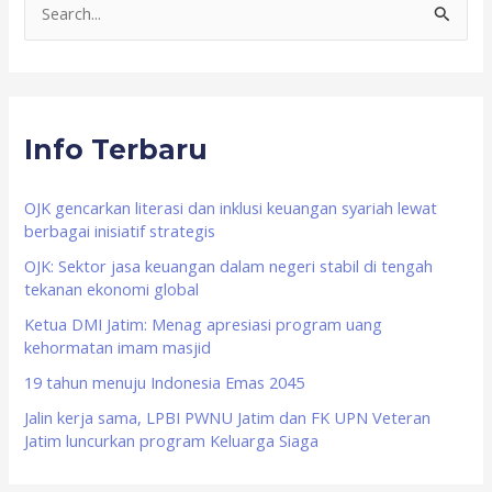
S
e
a
r
Info Terbaru
c
h
f
OJK gencarkan literasi dan inklusi keuangan syariah lewat
berbagai inisiatif strategis
o
OJK: Sektor jasa keuangan dalam negeri stabil di tengah
r
tekanan ekonomi global
:
Ketua DMI Jatim: Menag apresiasi program uang
kehormatan imam masjid
19 tahun menuju Indonesia Emas 2045
Jalin kerja sama, LPBI PWNU Jatim dan FK UPN Veteran
Jatim luncurkan program Keluarga Siaga