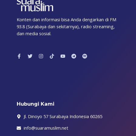
Konten dan informasi bisa Anda dengarkan di FM
93.8 (Surabaya dan sekitarnya), radio streaming,
dan media sosial.
F
T
I
T
Y
T
S
a
w
n
i
o
e
p
c
i
s
k
u
l
o
e
t
t
t
t
e
t
b
t
a
o
u
g
i
o
e
g
k
b
r
f
o
r
r
e
a
y
k
a
m
-
m
f
Hubungi Kami
Jl. Dinoyo 57 Surabaya Indonesia 60265
info@suaramuslim.net