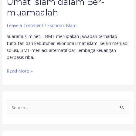
Umat Islam dalam Ber-
muamaalah
Leave a Comment
/
Ekonomi Islam
Suaramuslim.net – BMT merupakan jawaban terhadap
tuntutan dan kebutuhan ekonomi umat islam. Selain menjadi
solusi, BMT menjadi alternatif dari lembaga keuangan
berbasis riba.
Read More »
S
e
a
r