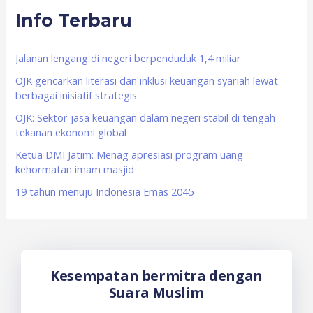
Info Terbaru
c
h
f
Jalanan lengang di negeri berpenduduk 1,4 miliar
o
OJK gencarkan literasi dan inklusi keuangan syariah lewat
berbagai inisiatif strategis
r
OJK: Sektor jasa keuangan dalam negeri stabil di tengah
:
tekanan ekonomi global
Ketua DMI Jatim: Menag apresiasi program uang
kehormatan imam masjid
19 tahun menuju Indonesia Emas 2045
Kesempatan bermitra dengan
Suara Muslim