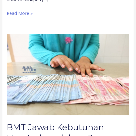
Read More »
BMT
Jawab
Kebutuhan
Umat
Islam
dalam
Ber-
muamaalah
BMT Jawab Kebutuhan