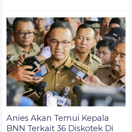
Anies
Akan
Temui
Kepala
BNN
Terkait
36
Diskotek
Di
Jakarta
yang
Menjual
Narkoba
Anies Akan Temui Kepala
BNN Terkait 36 Diskotek Di