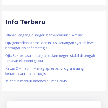
a
r
Info Terbaru
c
h
f
Jalanan lengang di negeri berpenduduk 1,4 miliar
o
OJK gencarkan literasi dan inklusi keuangan syariah lewat
berbagai inisiatif strategis
r
OJK: Sektor jasa keuangan dalam negeri stabil di tengah
:
tekanan ekonomi global
Ketua DMI Jatim: Menag apresiasi program uang
kehormatan imam masjid
19 tahun menuju Indonesia Emas 2045