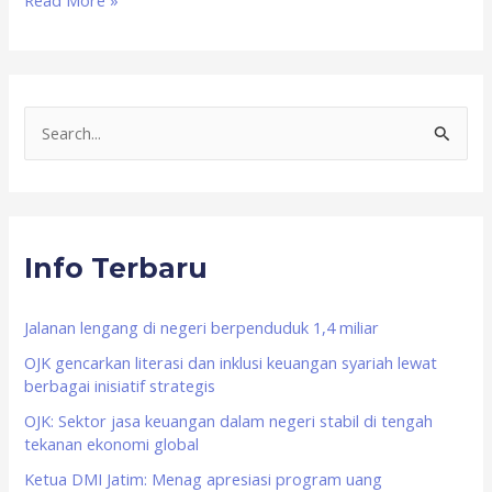
Read More »
S
e
a
r
Info Terbaru
c
h
f
Jalanan lengang di negeri berpenduduk 1,4 miliar
o
OJK gencarkan literasi dan inklusi keuangan syariah lewat
berbagai inisiatif strategis
r
OJK: Sektor jasa keuangan dalam negeri stabil di tengah
:
tekanan ekonomi global
Ketua DMI Jatim: Menag apresiasi program uang