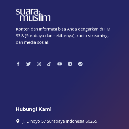
Konten dan informasi bisa Anda dengarkan di FM
93.8 (Surabaya dan sekitarnya), radio streaming,
dan media sosial.
F
T
I
T
Y
T
S
a
w
n
i
o
e
p
c
i
s
k
u
l
o
e
t
t
t
t
e
t
b
t
a
o
u
g
i
o
e
g
k
b
r
f
o
r
r
e
a
y
k
a
m
-
m
f
Hubungi Kami
Jl. Dinoyo 57 Surabaya Indonesia 60265