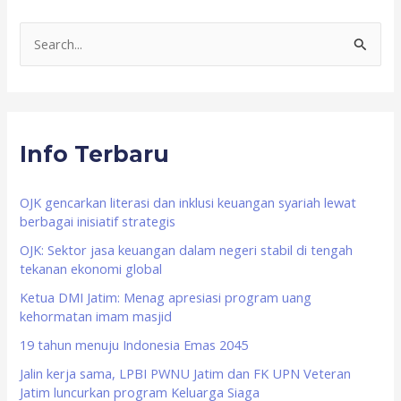
S
e
a
r
Info Terbaru
c
h
f
OJK gencarkan literasi dan inklusi keuangan syariah lewat
berbagai inisiatif strategis
o
OJK: Sektor jasa keuangan dalam negeri stabil di tengah
r
tekanan ekonomi global
:
Ketua DMI Jatim: Menag apresiasi program uang
kehormatan imam masjid
19 tahun menuju Indonesia Emas 2045
Jalin kerja sama, LPBI PWNU Jatim dan FK UPN Veteran
Jatim luncurkan program Keluarga Siaga