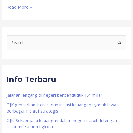
Read More »
S
e
a
r
Info Terbaru
c
h
f
Jalanan lengang di negeri berpenduduk 1,4 miliar
o
OJK gencarkan literasi dan inklusi keuangan syariah lewat
berbagai inisiatif strategis
r
OJK: Sektor jasa keuangan dalam negeri stabil di tengah
:
tekanan ekonomi global