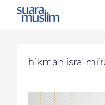
Skip
to
content
hikmah isra’ mi’r
Meneladani
Nabi