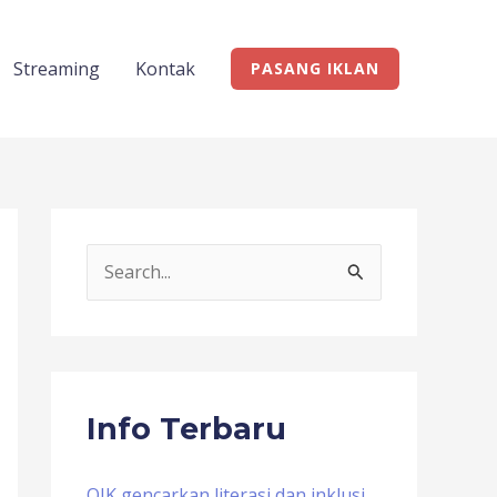
Streaming
Kontak
PASANG IKLAN
S
e
a
r
c
Info Terbaru
h
f
OJK gencarkan literasi dan inklusi