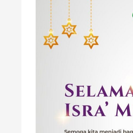
dalam
Misi
Perjalanan
Suci