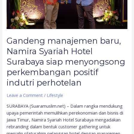
menyongsong
perkembangan
positif
indutri
perhotelan
Gandeng manajemen baru,
Namira Syariah Hotel
Surabaya siap menyongsong
perkembangan positif
indutri perhotelan
Leave a Comment
/
Lifestyle
SURABAYA (Suaramuslim.net) – Dalam rangka mendukung
upaya pemerintah memulihkan perekonomian dan bisnis di
Jawa Timur, Namira Syariah Hotel Surabaya mengadakan
rebranding dalam bentuk customer gathering untuk
menjalin silaturahim pelanggan hotel dengan manajemen