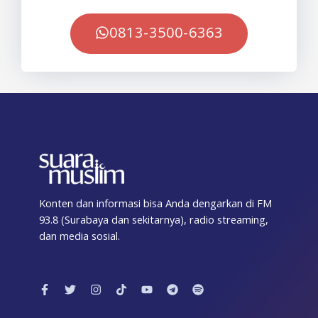
0813-3500-6363
Konten dan informasi bisa Anda dengarkan di FM
93.8 (Surabaya dan sekitarnya), radio streaming,
dan media sosial.
F
T
I
T
Y
T
S
a
w
n
i
o
e
p
c
i
s
k
u
l
o
e
t
t
t
t
e
t
b
t
a
o
u
g
i