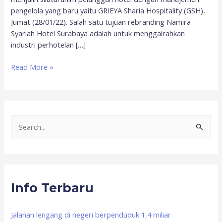
pengelola yang baru yaitu GRIEYA Sharia Hospitality (GSH),
Jumat (28/01/22). Salah satu tujuan rebranding Namira
Syariah Hotel Surabaya adalah untuk menggairahkan
industri perhotelan […]
Read More »
S
e
a
r
Info Terbaru
c
h
f
Jalanan lengang di negeri berpenduduk 1,4 miliar