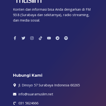
Konten dan informasi bisa Anda dengarkan di FM
93.8 (Surabaya dan sekitarnya), radio streaming,
dan media sosial.
F
T
I
T
Y
T
S
a
w
n
i
o
e
p
c
i
s
k
u
l
o
e
t
t
t
t
e
t
b
t
a
o
u
g
i
o
e
g
k
b
r
f
o
r
r
e
a
y
k
a
m
-
m
f
Hubungi Kami
Jl. Dinoyo 57 Surabaya Indonesia 60265
info@suaramuslim.net
031 5624666