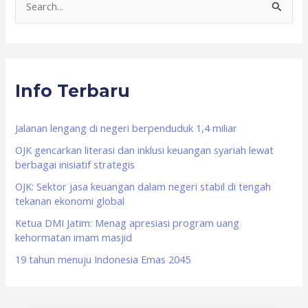
S
e
a
r
Info Terbaru
c
h
f
Jalanan lengang di negeri berpenduduk 1,4 miliar
o
OJK gencarkan literasi dan inklusi keuangan syariah lewat
berbagai inisiatif strategis
r
OJK: Sektor jasa keuangan dalam negeri stabil di tengah
:
tekanan ekonomi global
Ketua DMI Jatim: Menag apresiasi program uang
kehormatan imam masjid
19 tahun menuju Indonesia Emas 2045