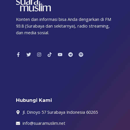
Konten dan informasi bisa Anda dengarkan di FM
93.8 (Surabaya dan sekitarnya), radio streaming,
dan media sosial.
F
T
I
T
Y
T
S
a
w
n
i
o
e
p
c
i
s
k
u
l
o
e
t
t
t
t
e
t
b
t
a
o
u
g
i
o
e
g
k
b
r
f
o
r
r
e
a
y
k
a
m
-
m
f
Hubungi Kami
Jl. Dinoyo 57 Surabaya Indonesia 60265
info@suaramuslim.net