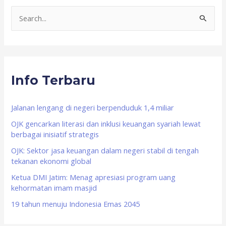
S
e
a
r
Info Terbaru
c
h
f
Jalanan lengang di negeri berpenduduk 1,4 miliar
o
OJK gencarkan literasi dan inklusi keuangan syariah lewat
berbagai inisiatif strategis
r
OJK: Sektor jasa keuangan dalam negeri stabil di tengah
:
tekanan ekonomi global
Ketua DMI Jatim: Menag apresiasi program uang
kehormatan imam masjid
19 tahun menuju Indonesia Emas 2045