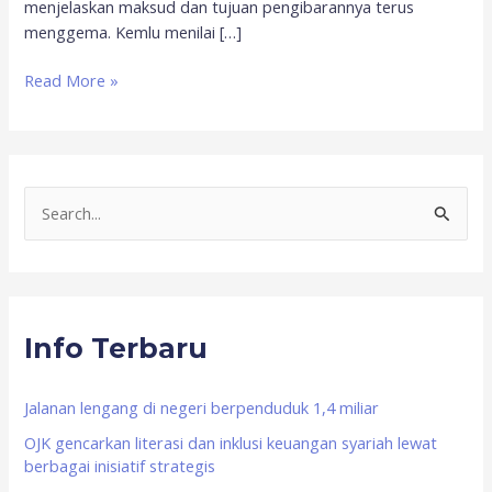
menjelaskan maksud dan tujuan pengibarannya terus
menggema. Kemlu menilai […]
Read More »
S
e
a
r
Info Terbaru
c
h
f
Jalanan lengang di negeri berpenduduk 1,4 miliar
o
OJK gencarkan literasi dan inklusi keuangan syariah lewat
berbagai inisiatif strategis
r