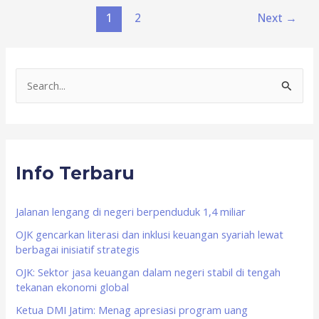
1
2
Next
→
S
e
a
r
Info Terbaru
c
h
f
Jalanan lengang di negeri berpenduduk 1,4 miliar
o
OJK gencarkan literasi dan inklusi keuangan syariah lewat
berbagai inisiatif strategis
r
OJK: Sektor jasa keuangan dalam negeri stabil di tengah
:
tekanan ekonomi global
Ketua DMI Jatim: Menag apresiasi program uang