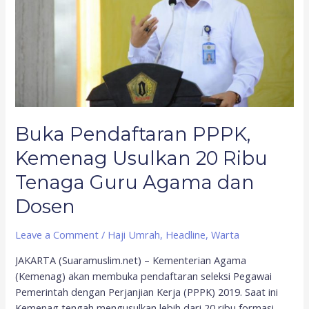
20
Ribu
Tenaga
Guru
Agama
dan
Dosen
Buka Pendaftaran PPPK,
Kemenag Usulkan 20 Ribu
Tenaga Guru Agama dan
Dosen
Leave a Comment
/
Haji Umrah
,
Headline
,
Warta
JAKARTA (Suaramuslim.net) – Kementerian Agama
(Kemenag) akan membuka pendaftaran seleksi Pegawai
Pemerintah dengan Perjanjian Kerja (PPPK) 2019. Saat ini
Kemenag tengah mengusulkan lebih dari 20 ribu formasi