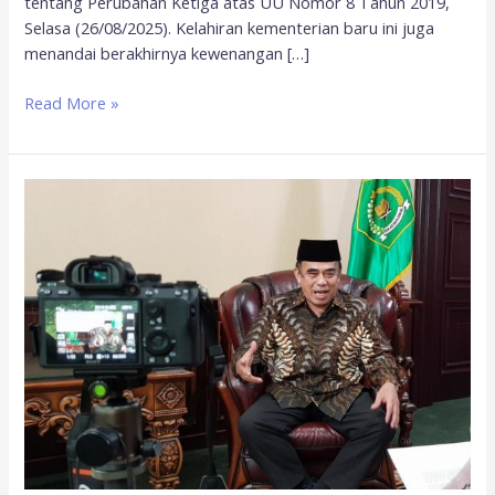
tentang Perubahan Ketiga atas UU Nomor 8 Tahun 2019,
Selasa (26/08/2025). Kelahiran kementerian baru ini juga
menandai berakhirnya kewenangan […]
Read More »
Kemenag
Akan
Gelar
Sidang
Isbat
Awal
Zulhijjah
1441
H
Pada
21
Juli
2020