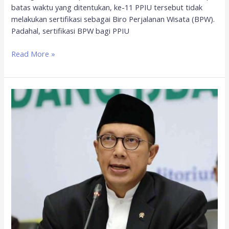
batas waktu yang ditentukan, ke-11 PPIU tersebut tidak
melakukan sertifikasi sebagai Biro Perjalanan Wisata (BPW).
Padahal, sertifikasi BPW bagi PPIU
Read More »
Kemenag
Akan
Gelar
Sidang
Isbat
Penetapan
1
Syawal
Pada
Senin
3
Juni