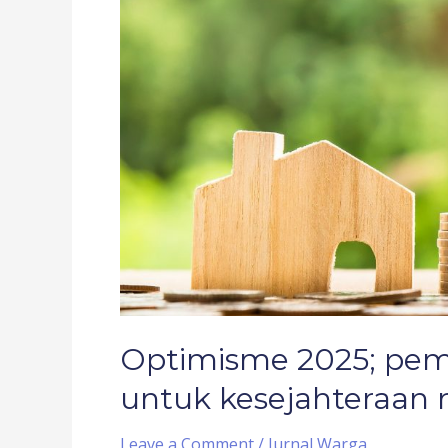
PPN
untuk
kesejahteraan
rakyat
Optimisme 2025; pem
untuk kesejahteraan 
Leave a Comment
/
Jurnal Warga