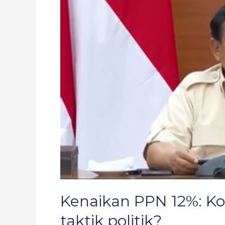
12%:
Komitmen
pemerintah
atau
taktik
politik?
Kenaikan PPN 12%: K
taktik politik?