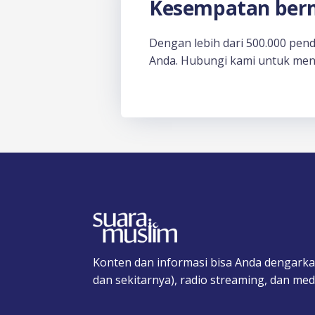
Kesempatan berm
Dengan lebih dari 500.000 pen
Anda. Hubungi kami untuk men
Konten dan informasi bisa Anda dengarka
dan sekitarnya), radio streaming, dan medi
F
T
I
T
Y
T
S