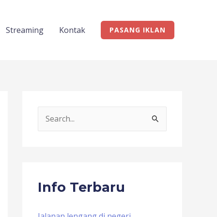
Streaming
Kontak
PASANG IKLAN
S
e
a
r
c
Info Terbaru
h
f
Jalanan lengang di negeri