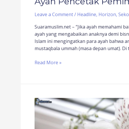
Ayah Pencetak Pemi
Leave a Comment
/
Headline
,
Horizon
,
Seko
Suaramuslim.net – “Jika ayah memahami ba
ayah yang mengabaikan anaknya demi bisnis
Islam ini mengingatkan para ayah bahwa an
mustaqbala ummah (masa depan umat). Di ta
Read More »
Cara
Menjemput
Restu
Orangtua