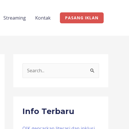
Streaming
Kontak
PASANG IKLAN
S
e
a
r
c
Info Terbaru
h
f
OJK gencarkan literasi dan inklusi