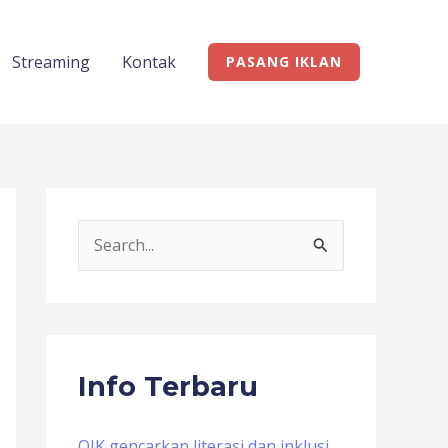
Streaming
Kontak
PASANG IKLAN
S
e
a
r
c
Info Terbaru
h
f
OJK gencarkan literasi dan inklusi