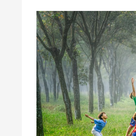
Generasi
Jaman
Now,
Tambah
Usia
Kurang
Dewasa