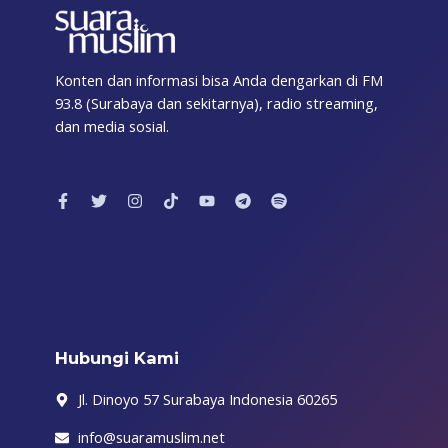
Konten dan informasi bisa Anda dengarkan di FM
93.8 (Surabaya dan sekitarnya), radio streaming,
dan media sosial.
F
T
I
T
Y
T
S
a
w
n
i
o
e
p
c
i
s
k
u
l
o
e
t
t
t
t
e
t
b
t
a
o
u
g
i
o
e
g
k
b
r
f
o
r
r
e
a
y
k
a
m
-
m
f
Hubungi Kami
Jl. Dinoyo 57 Surabaya Indonesia 60265
info@suaramuslim.net