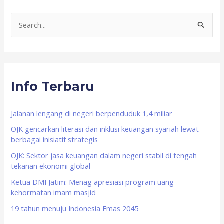
S
e
a
r
Info Terbaru
c
h
f
Jalanan lengang di negeri berpenduduk 1,4 miliar
o
OJK gencarkan literasi dan inklusi keuangan syariah lewat
berbagai inisiatif strategis
r
OJK: Sektor jasa keuangan dalam negeri stabil di tengah
:
tekanan ekonomi global
Ketua DMI Jatim: Menag apresiasi program uang
kehormatan imam masjid
19 tahun menuju Indonesia Emas 2045