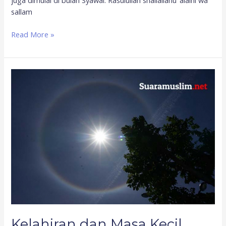
juga dimulai di bulan Syawal. Rasulullah shallallahu ‘alaihi wa
sallam
Read More »
Kelahiran
dan
Masa
Kecil
Nabi
yang
Perlu
Diketahui
Kelahiran dan Masa Kecil