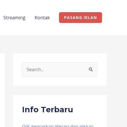
Streaming
Kontak
PASANG IKLAN
S
e
a
r
c
Info Terbaru
h
f
OJK gencarkan literasi dan inklusi