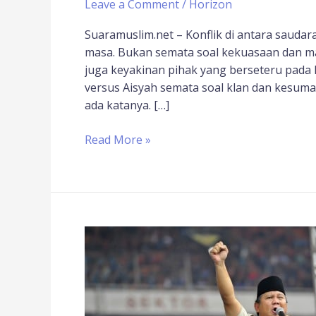
Leave a Comment
/
Horizon
Suaramuslim.net – Konflik di antara saudar
masa. Bukan semata soal kekuasaan dan mat
juga keyakinan pihak yang berseteru pada h
versus Aisyah semata soal klan dan kesum
ada katanya. […]
Read More »
10
Poin
Kontrak
Politik
Prabowo