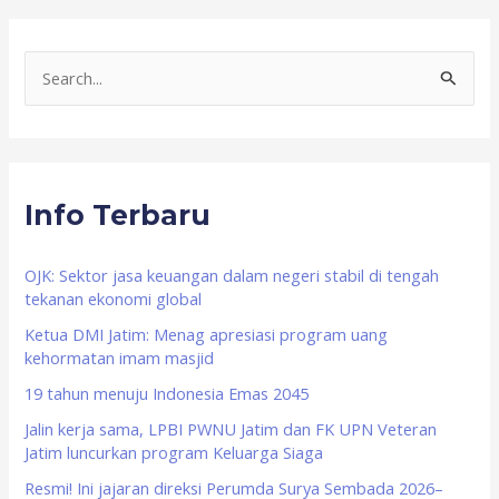
S
e
a
r
Info Terbaru
c
h
f
OJK: Sektor jasa keuangan dalam negeri stabil di tengah
tekanan ekonomi global
o
Ketua DMI Jatim: Menag apresiasi program uang
r
kehormatan imam masjid
:
19 tahun menuju Indonesia Emas 2045
Jalin kerja sama, LPBI PWNU Jatim dan FK UPN Veteran
Jatim luncurkan program Keluarga Siaga
Resmi! Ini jajaran direksi Perumda Surya Sembada 2026–