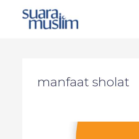
Skip
to
content
manfaat sholat
Manfaat
Sholat