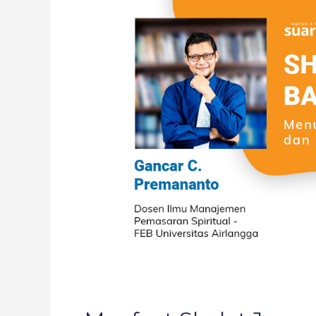
Jamaah
dalam
Hal
Keorganisasian