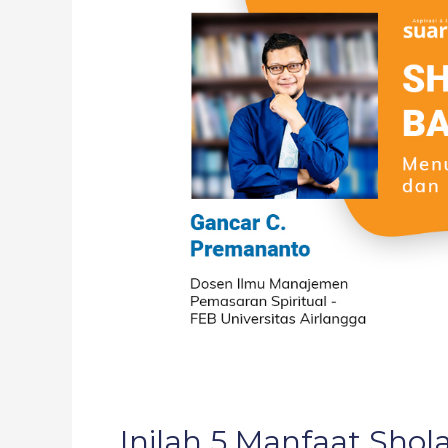
Sholat
yang
Harus
Anda
Ketahui
Inilah 5 Manfaat Shol