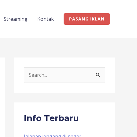
Streaming
Kontak
PASANG IKLAN
S
e
a
r
c
Info Terbaru
h
f
Jalanan lengang di negeri